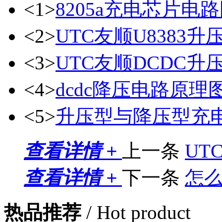
<1>
8205a充电芯片电
<2>
UTC友顺U8383
<3>
UTC友顺DCDC升压
<4>
dcdc降压电路原理
<5>
升压型与降压型充
查看详情 +
上一条
UT
查看详情 +
下一条
怎么
热品推荐
/ Hot product