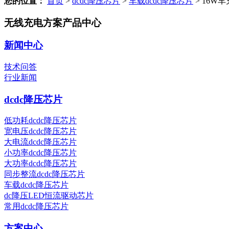
您的位置：
首页
>
dcdc降压芯片
>
车载dcdc降压芯片
>
16W车
无线充电方案产品中心
新闻中心
技术问答
行业新闻
dcdc降压芯片
低功耗dcdc降压芯片
宽电压dcdc降压芯片
大电流dcdc降压芯片
小功率dcdc降压芯片
大功率dcdc降压芯片
同步整流dcdc降压芯片
车载dcdc降压芯片
dc降压LED恒流驱动芯片
常用dcdc降压芯片
方案中心