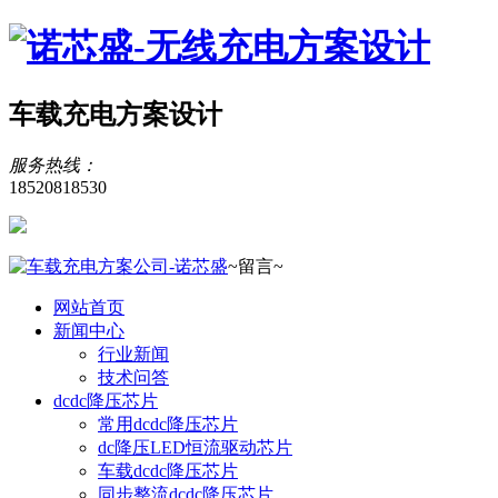
车载充电方案设计
服务热线：
18520818530
~留言~
网站首页
新闻中心
行业新闻
技术问答
dcdc降压芯片
常用dcdc降压芯片
dc降压LED恒流驱动芯片
车载dcdc降压芯片
同步整流dcdc降压芯片