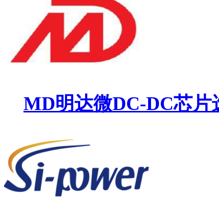
MD明达微DC-DC芯