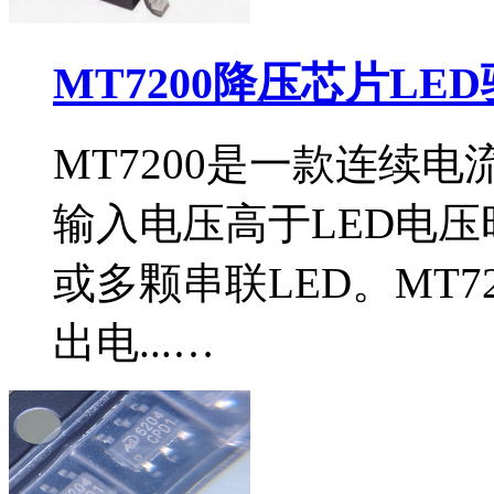
MT7200降压芯片LE
MT7200是一款连续
输入电压高于LED电
或多颗串联LED。MT7
出电...…