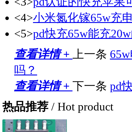
<3>
pd认证的快充苹果
<4>
小米氮化镓65w充
<5>
pd快充65w能充2
查看详情 +
上一条
65
吗？
查看详情 +
下一条
pd
热品推荐
/ Hot product