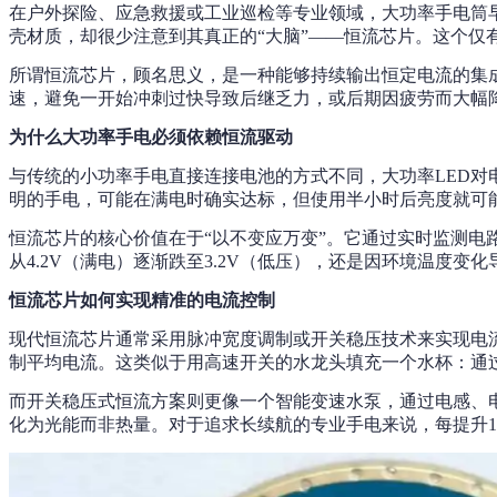
在户外探险、应急救援或工业巡检等专业领域，大功率手电筒
壳材质，却很少注意到其真正的“大脑”——恒流芯片。这个
所谓恒流芯片，顾名思义，是一种能够持续输出恒定电流的集
速，避免一开始冲刺过快导致后继乏力，或后期因疲劳而大幅降
为什么大功率手电必须依赖恒流驱动
与传统的小功率手电直接连接电池的方式不同，大功率LED对
明的手电，可能在满电时确实达标，但使用半小时后亮度就可
恒流芯片的核心价值在于“以不变应万变”。它通过实时监测电
从4.2V（满电）逐渐跌至3.2V（低压），还是因环境温度
恒流芯片如何实现精准的电流控制
现代恒流芯片通常采用脉冲宽度调制或开关稳压技术来实现电流
制平均电流。这类似于用高速开关的水龙头填充一个水杯：通
而开关稳压式恒流方案则更像一个智能变速水泵，通过电感、
化为光能而非热量。对于追求长续航的专业手电来说，每提升1