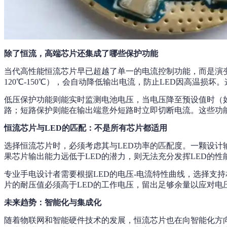
除了恒流，高端芯片还集成了哪些保护功能
当代高性能恒流芯片早已超越了单一的电流控制功能，而是演
120℃-150℃），会自动降低输出电流，防止LED因高温损
低压保护功能则能实时监测电池电压，当电压降至预设值时（
路；短路保护则能在输出端意外短路时立即切断电流。这些功
恒流芯片与LED的匹配：不是所有芯片都适用
选择恒流芯片时，必须考虑其与LED功率的匹配度。一颗设计
果芯片输出能力远低于LED的潜力，则无法充分发挥LED的性
专业手电设计者需要根据LED的电压-电流特性曲线，选择支持相
片的耐压值必须高于LED的工作电压，留出足够余量以应对
未来趋势：智能化与集成化
随着物联网和智能硬件技术的发展，恒流芯片也在向智能化方向