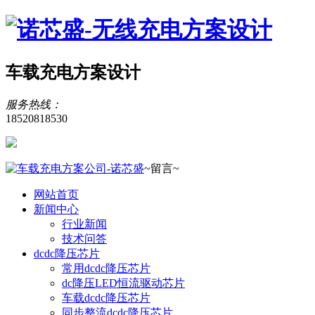
车载充电方案设计
服务热线：
18520818530
~留言~
网站首页
新闻中心
行业新闻
技术问答
dcdc降压芯片
常用dcdc降压芯片
dc降压LED恒流驱动芯片
车载dcdc降压芯片
同步整流dcdc降压芯片