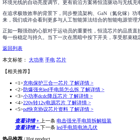
环境光线的自动亮度调节。更有前沿方案将恒流驱动与无线充
在追求极致效率的背景下，同步整流架构、GaN（氮化镓）功
来，我们或许会看到更多与人工智能算法结合的智能电源管理
正如一颗强劲的心脏对于运动员的重要性，恒流芯片的品质直
每一份稳定与持久。当下一次在黑暗中按下开关，享受那束稳
返回列表
本文标签：
大功率
手电
芯片
【相关推荐】
<1>
充电保护三合一芯片
了解详情 >
<2>
防爆强光led手电筒怎么拆
了解详情 >
<3>
小功率dcdc降压芯片
了解详情 >
<4>
220v转12v电源芯片
了解详情 >
<5>
pd快充协议芯片资料
了解详情 >
查看详情 +
上一条
电击强光手电筒拆解组装
查看详情 +
下一条
led手电筒电池几伏
热品推荐
/ Hot product