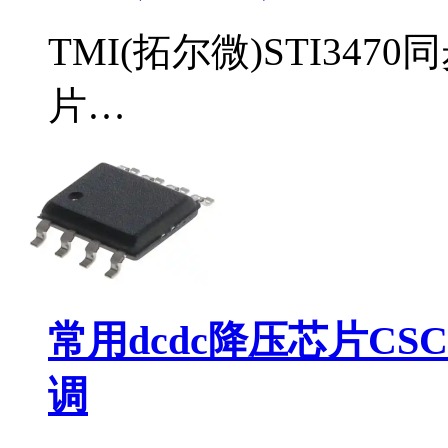
TMI(拓尔微)STI34
片…
常用dcdc降压芯片CS
调