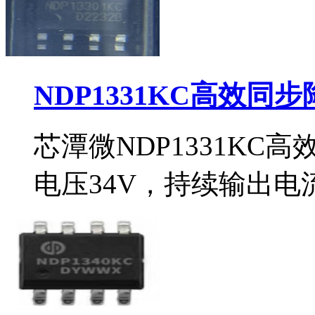
NDP1331KC高效同
芯潭微NDP1331KC
电压34V，持续输出电流