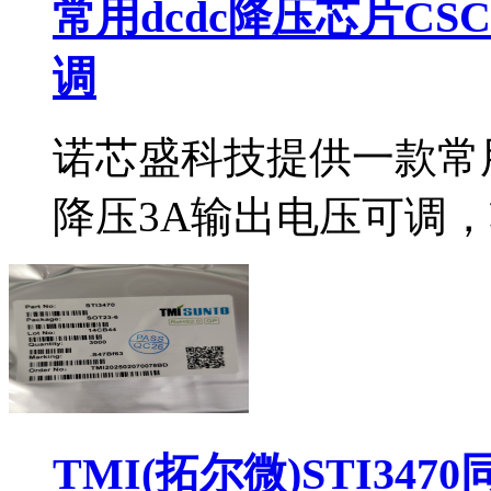
常用dcdc降压芯片CS
调
诺芯盛科技提供一款常用d
降压3A输出电压可调，
TMI(拓尔微)STI34