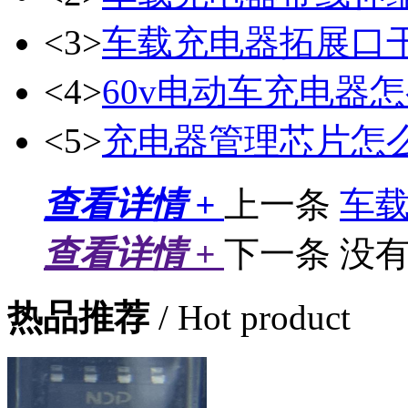
<3>
车载充电器拓展口
<4>
60v电动车充电器
<5>
充电器管理芯片怎
查看详情 +
上一条
车
查看详情 +
下一条
没
热品推荐
/ Hot product