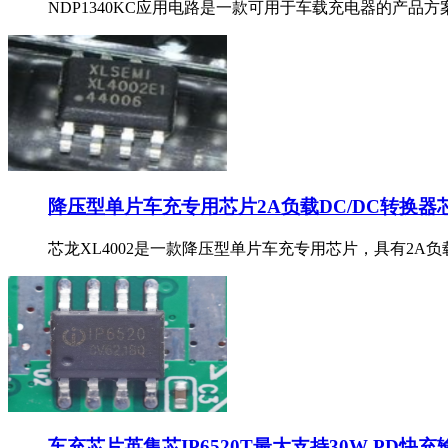
NDP1340KC应用电路是一款可用于车载充电器的产品方案
降压型单片车充专用芯片2A负载DC/DC转换器芯龙
芯龙XL4002是一款降压型单片车充专用芯片，具有2A负
车充芯片英集芯IP6520T最大支持30W PD快充