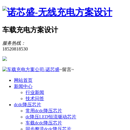
车载充电方案设计
服务热线：
18520818530
~留言~
网站首页
新闻中心
行业新闻
技术问答
dcdc降压芯片
常用dcdc降压芯片
dc降压LED恒流驱动芯片
车载dcdc降压芯片
同步整流dcdc降压芯片