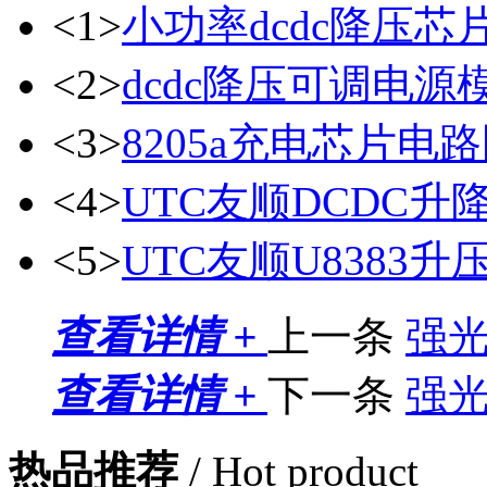
<1>
小功率dcdc降压芯
<2>
dcdc降压可调电源
<3>
8205a充电芯片电
<4>
UTC友顺DCDC升降
<5>
UTC友顺U8383
查看详情 +
上一条
强
查看详情 +
下一条
强
热品推荐
/ Hot product