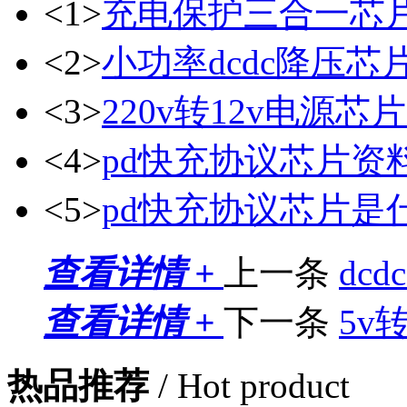
<1>
充电保护三合一芯
<2>
小功率dcdc降压芯
<3>
220v转12v电源芯片
<4>
pd快充协议芯片资
<5>
pd快充协议芯片是
查看详情 +
上一条
dc
查看详情 +
下一条
5v转
热品推荐
/ Hot product