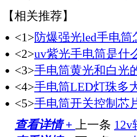
【相关推荐】
<1>
防爆强光led手电
<2>
uv紫光手电筒是什
<3>
手电筒黄光和白光
<4>
手电筒LED灯珠多
<5>
手电筒开关控制芯片8
查看详情 +
上一条
12