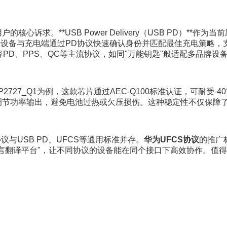
心诉求。**USB Power Delivery（USB PD）*
，设备与充电端通过PD协议快速确认身份并匹配最佳充电策略，支
PD、PPS、QC等主流协议，如同"万能钥匙"般适配多品牌设
27_Q1为例，这款芯片通过AEC-Q100标准认证，可耐受-4
能调节功率输出，避免电池过热或欠压损伤。这种稳定性不仅保障
议与USB PD、UFCS等通用标准并存。
华为UFCS协议
的推广
语言翻译平台"，让不同协议的设备能在同个接口下高效协作。值得