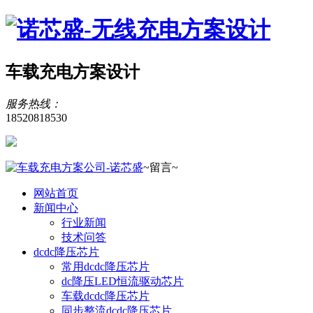
车载充电方案设计
服务热线：
18520818530
~留言~
网站首页
新闻中心
行业新闻
技术问答
dcdc降压芯片
常用dcdc降压芯片
dc降压LED恒流驱动芯片
车载dcdc降压芯片
同步整流dcdc降压芯片