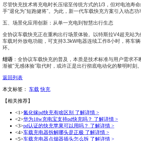
尽管快充技术将充电时长压缩至传统方式的1/3，但对电池寿命
手"退化为"短跑健将"。为此，新一代车载快充方案引入动态
五、场景化应用创新：从单一充电到智慧出行生态
全协议车载快充正在重构出行场景体验。以特斯拉V4超充站为例，其2
车载对外放电功能，可支持3.3kW电器连续工作8小时，将车
环。
结语
：全协议车载快充的普及，本质是技术标准与用户需求不
渐被"无感体验"取代时，或许正是出行彻底电动化的黎明时刻
返回列表
本文标签：
车载
快充
【相关推荐】
<1>
氮化镓pd快充有啥区别
了解详情 >
<2>
华为18w充电宝支持pd快充吗？
了解详情 >
<3>
pd认证的快充苹果可以用吗？
了解详情 >
<4>
车载充电器拆解哪头是正极
了解详情 >
<5>
车载充电器点烟器插头怎么拆
了解详情 >