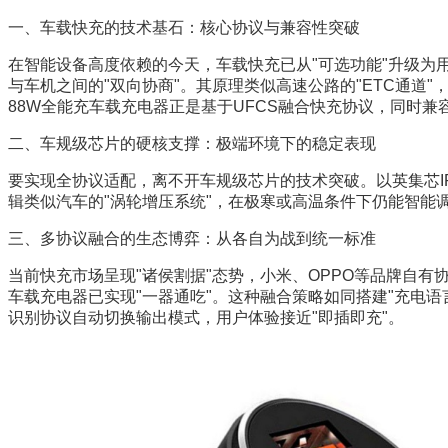
一、车载快充的技术基石：核心协议与兼容性突破
在智能设备高度依赖的今天，车载快充已从"可选功能"升级为用户的核
与车机之间的"双向协商"。其原理类似高速公路的"ETC通道"
88W全能充车载充电器正是基于UFCS融合快充协议，同时兼容
二、车规级芯片的硬核支撑：极端环境下的稳定表现
要实现全协议适配，离不开车规级芯片的技术突破。以英集芯IP27
辑类似汽车的"涡轮增压系统"，在极寒或高温条件下仍能智
三、多协议融合的生态博弈：从各自为战到统一标准
当前快充市场呈现"诸侯割据"态势，小米、OPPO等品牌自有协
车载充电器已实现"一器通吃"。这种融合策略如同搭建"充电
识别协议自动切换输出模式，用户体验接近"即插即充"。