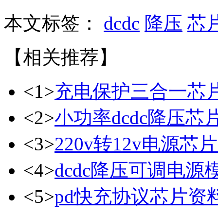
本文标签：
dcdc
降压
芯
【相关推荐】
<1>
充电保护三合一芯
<2>
小功率dcdc降压芯
<3>
220v转12v电源芯片
<4>
dcdc降压可调电源
<5>
pd快充协议芯片资