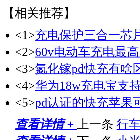
【相关推荐】
<1>
充电保护三合一芯
<2>
60v电动车充电最
<3>
氮化镓pd快充有啥
<4>
华为18w充电宝支持
<5>
pd认证的快充苹果
查看详情 +
上一条
行