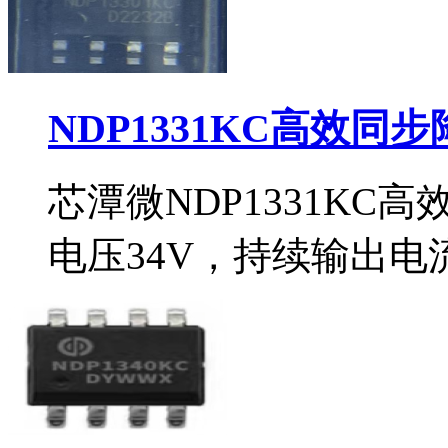
NDP1331KC高效同
芯潭微NDP1331KC
电压34V，持续输出电流