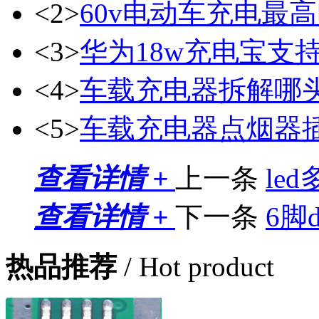
<2>
60v电动车充电最
<3>
华为18w充电宝支持
<4>
车载充电器拆解哪
<5>
车载充电器点烟器
查看详情 +
上一条
le
查看详情 +
下一条
6脚
热品推荐
/ Hot product