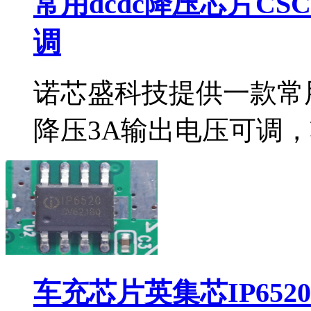
常用dcdc降压芯片CS
调
诺芯盛科技提供一款常用d
降压3A输出电压可调，
车充芯片英集芯IP652