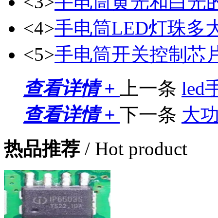
<3>
手电筒黄光和白光
<4>
手电筒LED灯珠多
<5>
手电筒开关控制芯片8
查看详情 +
上一条
le
查看详情 +
下一条
大
热品推荐
/ Hot product