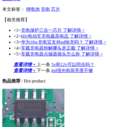
本文标签：
锂电池
充电
芯片
【相关推荐】
<1>
充电保护三合一芯片
了解详情 >
<2>
60v电动车充电最高电压
了解详情 >
<3>
华为18w充电宝支持pd快充吗？
了解详情 >
<4>
车载充电器拆解哪头是正极
了解详情 >
<5>
车载充电器点烟器插头怎么拆
了解详情 >
查看详情 +
上一条
5v和12v可以同步吗？
查看详情 +
下一条
led强光电筒亮度不够
热品推荐
/ Hot product