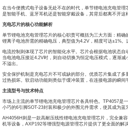
在当今便携式电子设备无处不在的时代，单节锂电池充电管理
是智能手机、蓝牙耳机还是智能穿戴设备，其背后都离不开这样
充电芯片的核心功能解析
单节锂电池充电管理芯片的核心职责可概括为三大方面：精确的
锂离子电池所需的精确电压，典型值为4.2V，精度可达±1
电流控制则体现了芯片的智能化水平。芯片会根据电池状态自
当电池电压接近4.2V时，则自动切换为恒定电压模式，逐渐
不溢出。
安全保护机制是充电芯片不可或缺的部分。优质芯片集成了多
过热损坏。软启动功能则类似于缓冲装置，在连接电源的瞬间
主流型号与技术特点
市场上主流的单节锂电池充电管理芯片各具特色。TP4057是
小巧的6引脚SOT-23封装和极少的外围元件需求，使其成为
AH4056H则是一款高耐压线性锂电池充电管理芯片，完全兼
机等设备，AXP192等增强型电源管理芯片提供了更全面的解