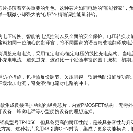
芯片扮演着至关重要的角色。这种芯片如同电池的“智能管家”，
一颗微小却强大的“心脏”在精确调控能量补给。
电压转换、智能的电流控制以及全面的安全保护。电压转换功能
%。这就如同一位细心的翻译官，将不同国家的语言精准地翻译成电
动调整充电电流，采用恒定电流/恒定电压的线性充电架构。当电
减小充电电流，避免过充。这好比一个经验丰富的园丁浇花，初
重防护措施，包括热反馈调节、欠压闭锁、软启动防浪涌等功能
平缓增加电流，避免浪涌电流对电路的冲击。
一款集成反接保护功能的经典芯片，内置PMOSFET结构，无需
蓝牙设备、蜂窝电话等小型便携设备的理想选择。
容经典型号TP4056，但具备更高的耐压性能，是兼具兼容性
决方案。这种芯片采用48引脚QFN封装，集成了更多功能模块