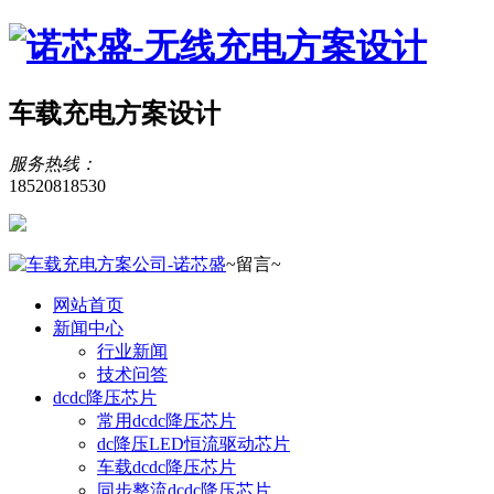
车载充电方案设计
服务热线：
18520818530
~留言~
网站首页
新闻中心
行业新闻
技术问答
dcdc降压芯片
常用dcdc降压芯片
dc降压LED恒流驱动芯片
车载dcdc降压芯片
同步整流dcdc降压芯片