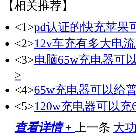
【相关推荐】
<1>
pd认证的快充苹果
<2>
12v车充有多大电流
<3>
电脑65w充电器可
>
<4>
65w充电器可以给
<5>
120w充电器可以充
查看详情 +
上一条
大