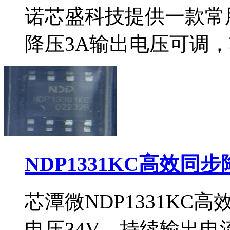
诺芯盛科技提供一款常用d
降压3A输出电压可调，
NDP1331KC高效同
芯潭微NDP1331KC
电压34V，持续输出电流