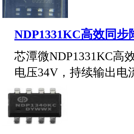
NDP1331KC高效同
芯潭微NDP1331KC
电压34V，持续输出电流