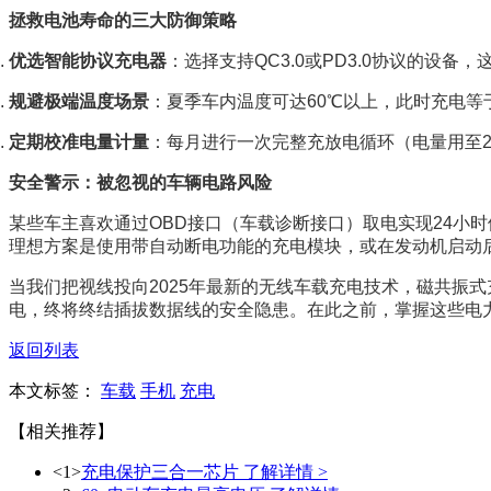
拯救电池寿命的三大防御策略
优选智能协议充电器
：选择支持QC3.0或PD3.0协议的设
规避极端温度场景
：夏季车内温度可达60℃以上，此时充电等
定期校准电量计量
：每月进行一次完整充放电循环（电量用至2
安全警示：被忽视的车辆电路风险
某些车主喜欢通过OBD接口（车载诊断接口）取电实现24小
理想方案是使用带自动断电功能的充电模块，或在发动机启动
当我们把视线投向2025年最新的无线车载充电技术，磁共振式
电，终将终结插拔数据线的安全隐患。在此之前，掌握这些电力
返回列表
本文标签：
车载
手机
充电
【相关推荐】
<1>
充电保护三合一芯片
了解详情 >