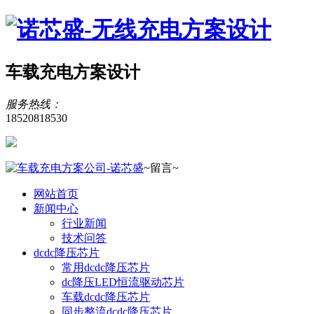
车载充电方案设计
服务热线：
18520818530
~留言~
网站首页
新闻中心
行业新闻
技术问答
dcdc降压芯片
常用dcdc降压芯片
dc降压LED恒流驱动芯片
车载dcdc降压芯片
同步整流dcdc降压芯片