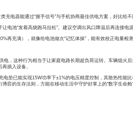
备，这类充电器能通过“握手信号”与手机协商最佳供电方案，好比给
于让电池“发着高烧跑马拉松”。建议空调出风口降温后再连接电
0%再充满），就像给电池做次“记忆体操”，能有效校正电量检
时供电，这种行为相当于让家庭电路长期超负荷运转。车辆熄火
后再插入设备。
充电垫已能实现15W功率下±1%的电压精度控制，其散热性能
博弈的生存法则，方能在移动生活中守护好掌上的“数字生命舱