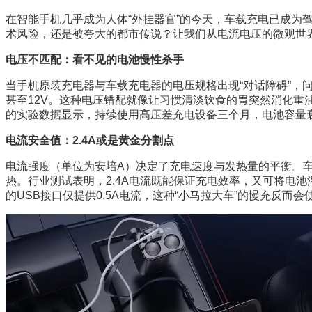
在智能手机几乎成为人体“外挂器官”的今天，车载充电已成为
术风险，还是被夸大的都市传说？让我们从电流电压的微观世
电压不匹配：看不见的电池慢性杀手
当手机原装充电器与车载充电器的电压规格出现“对话障碍”，问
甚至12V。这种电压错配就像让习惯清淡饮食的胃突然消化重
的实验数据显示，持续使用高压差充电设备三个月，电池容量衰
电流安全值：2.4A或是黄金分割点
电流强度（单位为安培A）决定了充电速度与发热量的平衡。车
热。行业测试表明，2.4A电流既能保证充电效率，又可将电池
的USB接口仅提供0.5A电流，这种“小马拉大车”的慢充反而