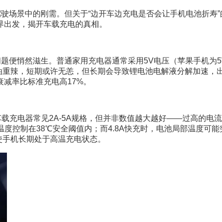
驾驶场景中的刚需。但关于“边开车边充电是否会让手机电池折寿
界出发，揭开车载充电的真相。
题便悄然滋生。普通家用充电器通常采用5V电压（苹果手机为5V/
油重辣，短期或许无恙，但长期会导致锂电池电解液分解加速，出
减率比标准充电高17%。
载充电器常见2A-5A规格，但并非数值越大越好——过高的电
温度控制在38℃安全阈值内；而4.8A快充时，电池局部温度可
会使手机长期处于高温充电状态。