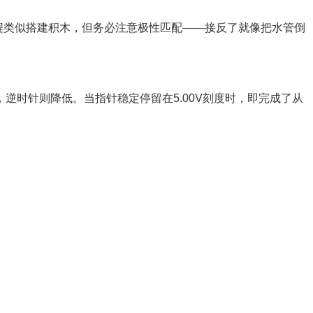
程类似搭建积木，但务必注意极性匹配——接反了就像把水管倒
时针则降低。当指针稳定停留在5.00V刻度时，即完成了从