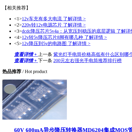
【相关推荐】
<1>
12v车充有多大电流
了解详情 >
<2>
220v转12v电源芯片
了解详情 >
<3>
dcdc降压芯片5v4a：从宽压到稳压的底层逻辑
了解详情
<4>
12v转5v降压芯片8脚有哪几种
了解详情 >
<5>
12v降压到5v的电路图
了解详情 >
查看详情 +
上一条
紫光灯手电筒价格高低有什么区别哪
查看详情 +
下一条
200元左右强光手电筒推荐排行榜
热品推荐
/ Hot product
60V 600mA异步降压转换器MD6204集成MOS