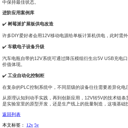
中保持最佳状态。
进阶应用案例库
✔️ 
树莓派扩展板供电改造
许多DIY爱好者会用12V移动电源给单板计算机供电，此时
✔️ 
车载电子设备升级
汽车电瓶自带的12V系统可通过降压模组衍生出5V USB
价值体现。
✔️ 
工业自动化控制柜
在复杂的PLC控制系统中，不同层级的设备往往需要差异化电
从原理认知到动手实践，再到创新应用，12V转5V的技术链
是实验室里的原型开发，还是生产线上的批量制造，这项基础
返回列表
本文标签：
12v
5v