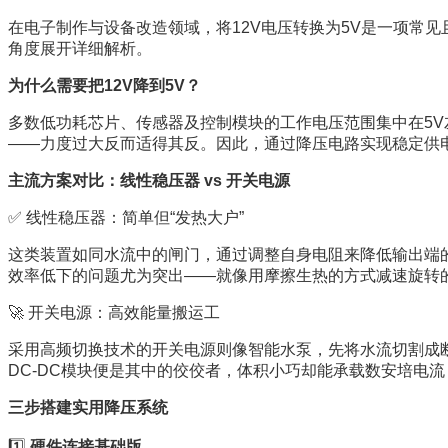
在电子制作与设备改造领域，将12V电压转换为5V是一项常
角度展开详细解析。
为什么需要把12V降到5V？
多数低功耗芯片、传感器及控制模块的工作电压范围集中在5V
——力度过大反而适得其反。因此，通过降压电路实现稳定供
主流方案对比：线性稳压器 vs 开关电源
✅ 线性稳压器：简单但“发热大户”
这类装置如同水流中的闸门，通过调整自身电阻来降低输出端
效率低下的问题尤为突出——就像用摩擦生热的方式减速旋转
🚀 开关电源：高效能量搬运工
采用高频切换技术的开关电源则像智能水泵，先将水流切割成
DC-DC模块便是其中的佼佼者，体积小巧却能承载数安培电流，堪
三步搭建实用降压系统
1️⃣ 
硬件连接基础版