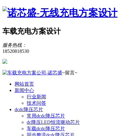
车载充电方案设计
服务热线：
18520818530
~留言~
网站首页
新闻中心
行业新闻
技术问答
dcdc降压芯片
常用dcdc降压芯片
dc降压LED恒流驱动芯片
车载dcdc降压芯片
同步整流dcdc降压芯片