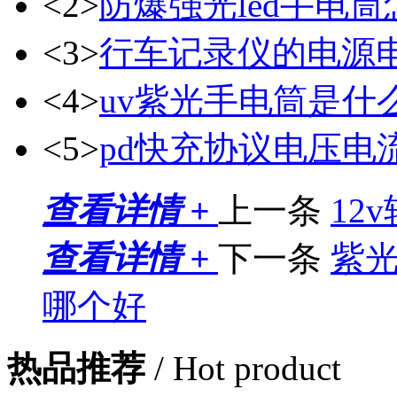
<2>
防爆强光led手电
<3>
行车记录仪的电源
<4>
uv紫光手电筒是什
<5>
pd快充协议电压电
查看详情 +
上一条
12
查看详情 +
下一条
紫
哪个好
热品推荐
/ Hot product