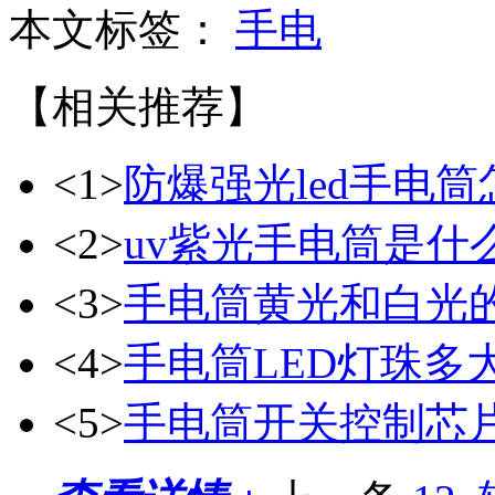
本文标签：
手电
【相关推荐】
<1>
防爆强光led手电
<2>
uv紫光手电筒是什
<3>
手电筒黄光和白光
<4>
手电筒LED灯珠多
<5>
手电筒开关控制芯片8