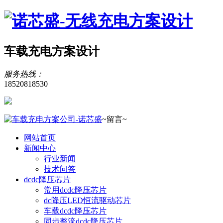
车载充电方案设计
服务热线：
18520818530
~留言~
网站首页
新闻中心
行业新闻
技术问答
dcdc降压芯片
常用dcdc降压芯片
dc降压LED恒流驱动芯片
车载dcdc降压芯片
同步整流dcdc降压芯片