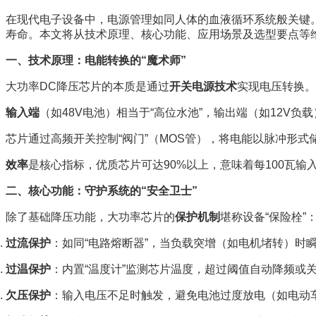
在现代电子设备中，电源管理如同人体的血液循环系统般关键
寿命。本文将从技术原理、核心功能、应用场景及选型要点等维
一、技术原理：电能转换的“魔术师”
大功率DC降压芯片的本质是通过
开关电源技术
实现电压转换。
输入端
（如48V电池）相当于“高位水池”，输出端（如12V负载
芯片通过高频开关控制“阀门”（MOS管），将电能以脉冲形式
效率
是核心指标，优质芯片可达90%以上，意味着每100瓦输
二、核心功能：守护系统的“安全卫士”
除了基础降压功能，大功率芯片的
保护机制
堪称设备“保险栓”
过流保护
：如同“电路熔断器”，当负载突增（如电机堵转）时
过温保护
：内置“温度计”监测芯片温度，超过阈值自动降频或
欠压保护
：输入电压不足时触发，避免电池过度放电（如电动