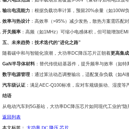
输出电流能力
：根据负载功率计算，预留20%余量（如100W负
效率与热设计
：高效率（>95%）减少发热，散热方案需匹配封
开关频率
：高频（如1MHz）可缩小电感体积，但可能增加EM
五、未来趋势：技术迭代的“进化之路”
随着碳中和与智能化浪潮，大功率DC降压芯片正朝着
更高集成
GaN半导体材料
：替代传统硅基器件，提升频率与效率（如特斯拉
数字电源管理
：通过算法动态调整输出，适配复杂负载（如AI
汽车级认证
：满足AEC-Q100标准，应对车规级振动、湿度等
结语
从电动汽车到5G基站，大功率DC降压芯片如同现代工业的“
返回列表
本文标签：
大功率
DC
降压
芯片