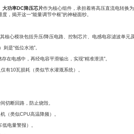
。
大功率DC降压芯片
作为核心组件，承担着将高压直流电转换为
度，揭开这一“能量调节中枢”的神秘面纱。
其核心模块包括升压/降压电路、控制芯片、电感电容滤波单元及
）则是“低位水池”。
储存在电感中，再经电容平滑输出，实现“精准泄洪”。
入仅有10瓦损耗（类似节水灌溉系统）。
：
瞬间切断回路，防止烧毁。
关机（类似CPU高温降频）。
车低电量警报）。