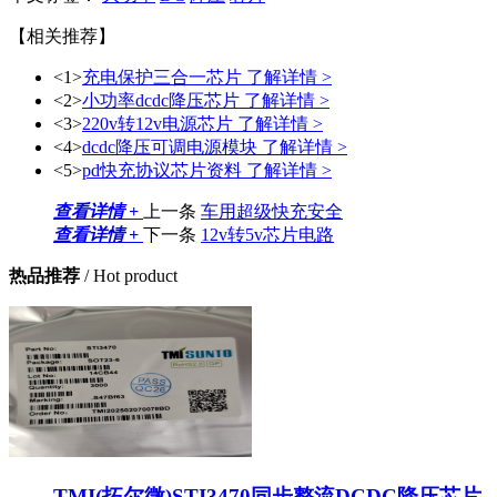
【相关推荐】
<1>
充电保护三合一芯片
了解详情 >
<2>
小功率dcdc降压芯片
了解详情 >
<3>
220v转12v电源芯片
了解详情 >
<4>
dcdc降压可调电源模块
了解详情 >
<5>
pd快充协议芯片资料
了解详情 >
查看详情 +
上一条
车用超级快充安全
查看详情 +
下一条
12v转5v芯片电路
热品推荐
/ Hot product
TMI(拓尔微)STI3470同步整流DCDC降压芯片