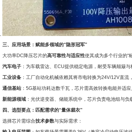
三、应用场景：赋能多领域的“隐形冠军”
大功率DC降压芯片的
高可靠性与适应性
使其成为多个行业的“标
汽车电子
：为车载雷达、ECU提供稳定电源，耐受车辆颠簸与极端
工业设备
：工厂自动化机械依赖其将市电转换为24V/12V直
通信基站
：5G基站功耗达数千瓦，芯片需高效转换电能并适应
新能源领域
：光伏逆变器、储能系统中，芯片负责电池组与负
四、选型要点：匹配需求的“量体裁衣”
选择芯片需综合
技术参数
与实际需求：
输入电压范围
：如车载场景需覆盖9-36V（兼容冷启动电压波