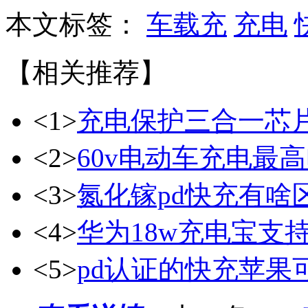
本文标签：
车载充
充电
【相关推荐】
<1>
充电保护三合一芯
<2>
60v电动车充电最
<3>
氮化镓pd快充有啥
<4>
华为18w充电宝支持
<5>
pd认证的快充苹果