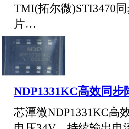
TMI(拓尔微)STI34
片…
NDP1331KC高效同
芯潭微NDP1331KC
电压34V，持续输出电流