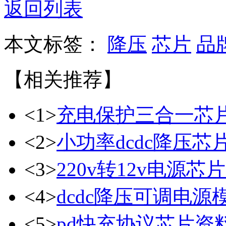
返回列表
本文标签：
降压
芯片
品
【相关推荐】
<1>
充电保护三合一芯
<2>
小功率dcdc降压芯
<3>
220v转12v电源芯片
<4>
dcdc降压可调电源
<5>
pd快充协议芯片资