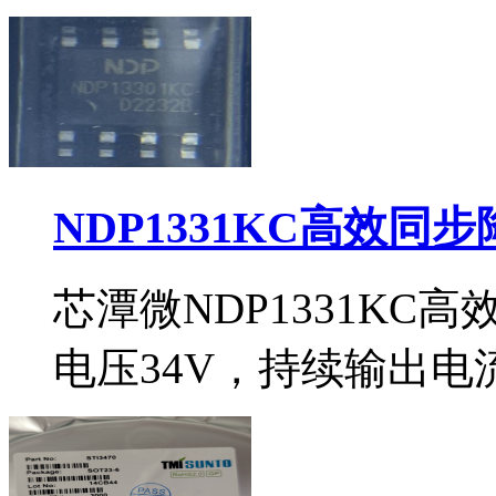
NDP1331KC高效同
芯潭微NDP1331KC
电压34V，持续输出电流