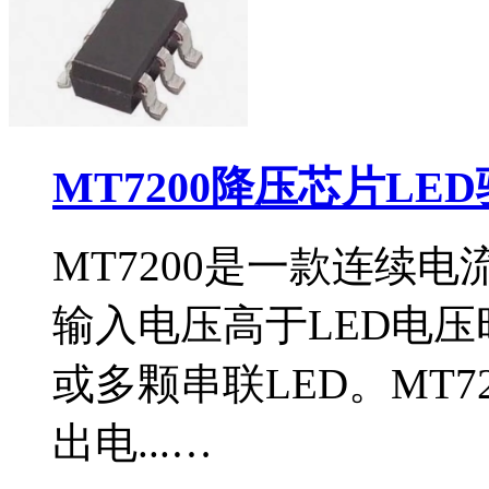
MT7200降压芯片LE
MT7200是一款连续
输入电压高于LED电
或多颗串联LED。MT7
出电...…