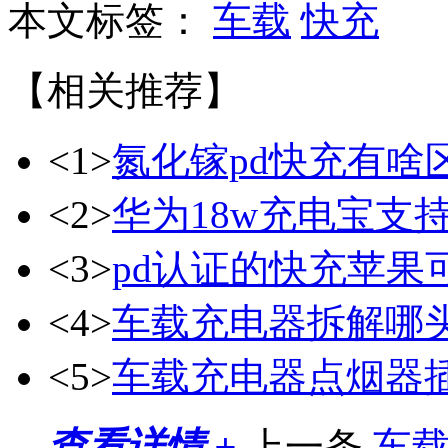
本文标签：
车载
快充
【相关推荐】
<1>
氮化镓pd快充有啥
<2>
华为18w充电宝支持
<3>
pd认证的快充苹果
<4>
车载充电器拆解哪
<5>
车载充电器点烟器
查看详情 +
上一条
车