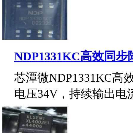
NDP1331KC高效同
芯潭微NDP1331KC
电压34V，持续输出电流