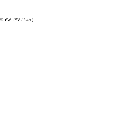
（5V / 3.4A）…