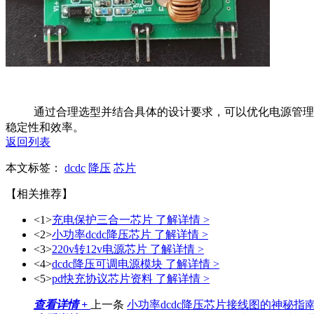
通过合理选型并结合具体的设计要求，可以优化电源管理
稳定性和效率。
返回列表
本文标签：
dcdc
降压
芯片
【相关推荐】
<1>
充电保护三合一芯片
了解详情 >
<2>
小功率dcdc降压芯片
了解详情 >
<3>
220v转12v电源芯片
了解详情 >
<4>
dcdc降压可调电源模块
了解详情 >
<5>
pd快充协议芯片资料
了解详情 >
查看详情 +
上一条
小功率dcdc降压芯片接线图的神秘指