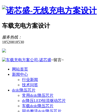
车载充电方案设计
服务热线：
18520818530
~留言~
网站首页
新闻中心
行业新闻
技术问答
dcdc降压芯片
常用dcdc降压芯片
dc降压LED恒流驱动芯片
车载dcdc降压芯片
同步整流dcdc降压芯片