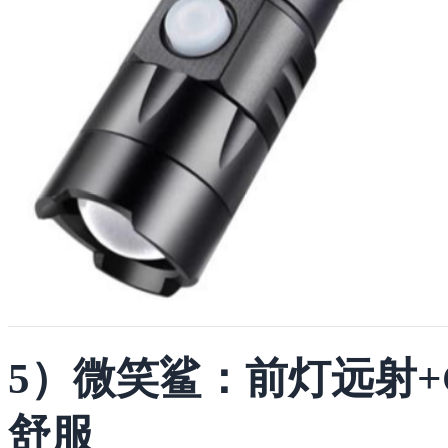
5）微笑鲨：前灯远射+
舒服