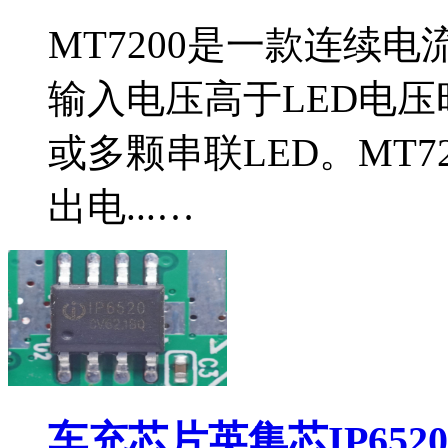
MT7200是一款连续
输入电压高于LED电
或多颗串联LED。MT7
出电...…
车充芯片英集芯IP652