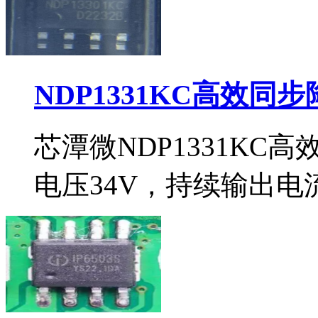
NDP1331KC高效同
芯潭微NDP1331KC
电压34V，持续输出电流