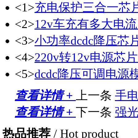
<1>
充电保护三合一芯
<2>
12v车充有多大电流
<3>
小功率dcdc降压芯
<4>
220v转12v电源芯片
<5>
dcdc降压可调电源
查看详情 +
上一条
手
查看详情 +
下一条
强
热品推荐
/ Hot product