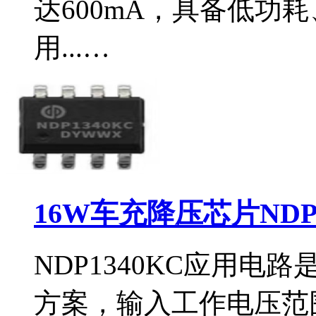
达600mA，具备低功
用...…
16W车充降压芯片NDP
NDP1340KC应用
方案，输入工作电压范围