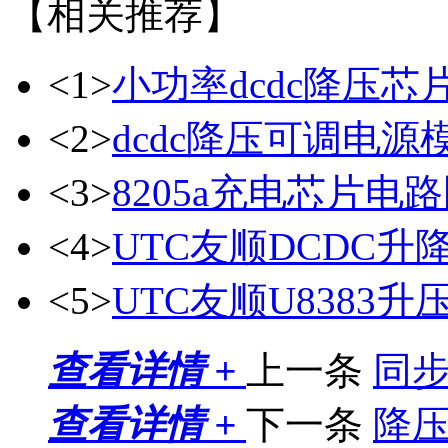
【相关推荐】
<1>
小功率dcdc降压芯
<2>
dcdc降压可调电源
<3>
8205a充电芯片电
<4>
UTC友顺DCDC升降
<5>
UTC友顺U8383
查看详情 +
上一条
同
查看详情 +
下一条
降