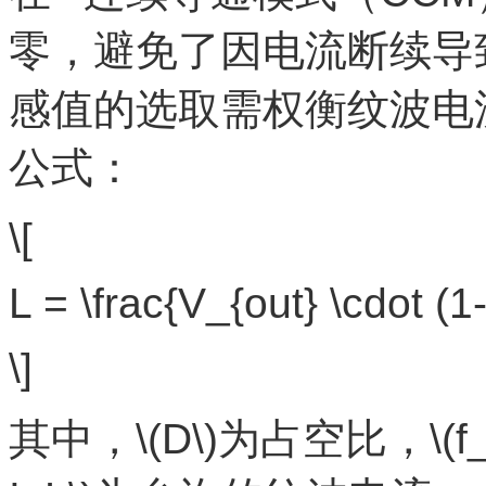
零，避免了因电流断续导
感值的选取需权衡纹波电
公式：
\[
L = \frac{V_{out} \cdot (1
\]
其中，\(D\)为占空比，\(f_{