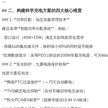
---
## 二、构建科学充电方案的四大核心维度
### 1. **功率匹配：动态负载管理技术**
建议采用**智能功率分配系统**，例如：
- 双口设计（45W+15W）满足主副驾差异化需求
- 搭载GaN氮化镓元件，体积缩小40%的同时提升能效
*实测数据显示：采用PD3.1协议的100W车载充电器，可为MacB
### 2. **安全防护：九重电路保护机制**
优质方案应包含：
- **陶瓷PTC过温保护**（＞75℃自动断电）
- **TVS瞬态电压抑制**（应对车辆启停电压波动）
- **防火PC/ABS材质**（阻燃等级达UL94 V-0标准）