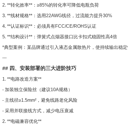
2. **转化效率**：≥85%的转化率可降低电瓶负荷
3. **线材规格**：选用22AWG线径，过流能力提升30%
4. **认证标识**：必须具有FCC/CE/ROHS认证
5. **结构设计**：弹簧式点烟器接口比卡扣式稳固性高4倍
*典型案例：某品牌通过引入液态金属散热片，使持续输出稳定性
---
## 四、安装部署的三大进阶技巧
1. **电路改造方案**
- 加装独立保险丝（建议10A规格）
- 主线径≥1.5mm²，避免线路老化风险
- 采用并联接线方式，减少电压衰减
2. **电磁兼容优化**