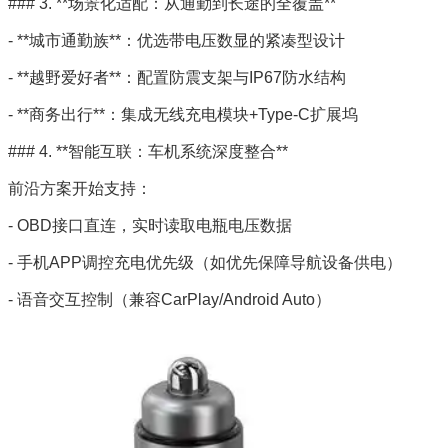
### 3. **场景化适配：从通勤到长途的全覆盖**
- **城市通勤族**：优选带电压数显的紧凑型设计
- **越野爱好者**：配置防震支架与IP67防水结构
- **商务出行**：集成无线充电模块+Type-C扩展坞
### 4. **智能互联：车机系统深度整合**
前沿方案开始支持：
- OBD接口直连，实时读取电瓶电压数据
- 手机APP调控充电优先级（如优先保障导航设备供电）
- 语音交互控制（兼容CarPlay/Android Auto）