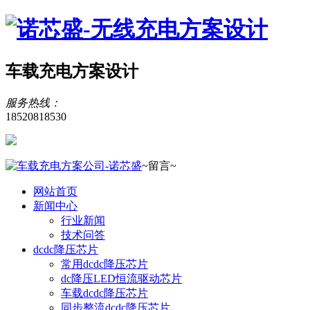
车载充电方案设计
服务热线：
18520818530
~留言~
网站首页
新闻中心
行业新闻
技术问答
dcdc降压芯片
常用dcdc降压芯片
dc降压LED恒流驱动芯片
车载dcdc降压芯片
同步整流dcdc降压芯片