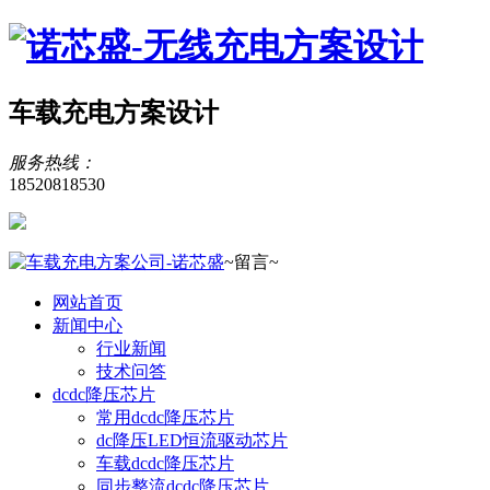
车载充电方案设计
服务热线：
18520818530
~留言~
网站首页
新闻中心
行业新闻
技术问答
dcdc降压芯片
常用dcdc降压芯片
dc降压LED恒流驱动芯片
车载dcdc降压芯片
同步整流dcdc降压芯片