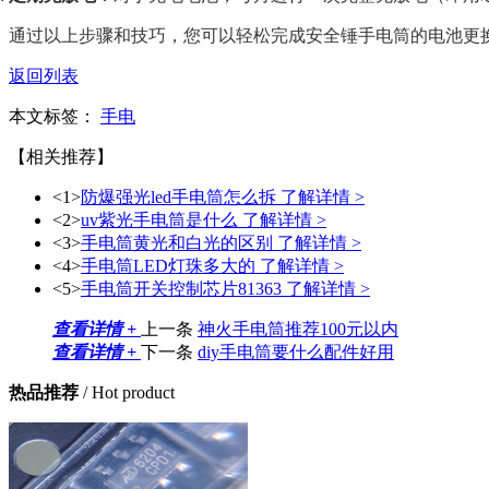
通过以上步骤和技巧，您可以轻松完成安全锤手电筒的电池更
返回列表
本文标签：
手电
【相关推荐】
<1>
防爆强光led手电筒怎么拆
了解详情 >
<2>
uv紫光手电筒是什么
了解详情 >
<3>
手电筒黄光和白光的区别
了解详情 >
<4>
手电筒LED灯珠多大的
了解详情 >
<5>
手电筒开关控制芯片81363
了解详情 >
查看详情 +
上一条
神火手电筒推荐100元以内
查看详情 +
下一条
diy手电筒要什么配件好用
热品推荐
/ Hot product