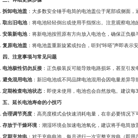
拆卸电池盖
：大多数安全锤手电筒的电池盖位于尾部或侧面，
取出旧电池
：将电池轻轻倒出或使用手指抠出。注意观察电池的正
安装新电池
：将新电池按照原有方向放入电池仓，确保正负极
复原电池盖
：将电池盖重新旋紧或扣合，听到“咔嗒”声即表示
四、注意事项与常见问题
电池极性切勿反接
：正负极装反可能导致电路损坏，甚至引发
避免混用电池
：新旧电池或不同品牌电池混用会因电量差异导
定期检查电池状态
：即使未使用，电池也会自然放电。建议每
五、延长电池寿命的小技巧
合理调节亮度
：高亮度模式会快速消耗电量，在非必要情况下
存放于干燥环境
：潮湿环境会加速电池氧化，建议将手电筒放
定期充放电
：对于充电电池，每月进行一次完整充放电（即用