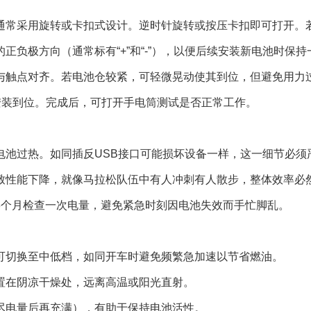
通常采用旋转或卡扣式设计。逆时针旋转或按压卡扣即可打开。
负极方向（通常标有“+”和“-”），以便后续安装新电池时保持
与触点对齐。若电池仓较紧，可轻微晃动使其到位，但避免用力
安装到位。完成后，可打开手电筒测试是否正常工作。
电池过热。如同插反USB接口可能损坏设备一样，这一细节必须
致性能下降，就像马拉松队伍中有人冲刺有人散步，整体效率必
3个月检查一次电量，避免紧急时刻因电池失效而手忙脚乱。
可切换至中低档，如同开车时避免频繁急加速以节省燃油。
置在阴凉干燥处，远离高温或阳光直射。
尽电量后再充满），有助于保持电池活性。