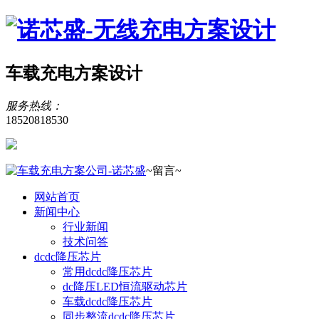
车载充电方案设计
服务热线：
18520818530
~留言~
网站首页
新闻中心
行业新闻
技术问答
dcdc降压芯片
常用dcdc降压芯片
dc降压LED恒流驱动芯片
车载dcdc降压芯片
同步整流dcdc降压芯片