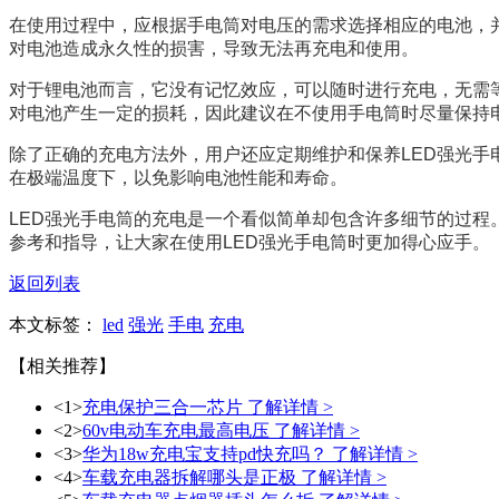
在使用过程中，应根据手电筒对电压的需求选择相应的电池，
对电池造成永久性的损害，导致无法再充电和使用。
对于锂电池而言，它没有记忆效应，可以随时进行充电，无需
对电池产生一定的损耗，因此建议在不使用手电筒时尽量保持
除了正确的充电方法外，用户还应定期维护和保养LED强光
在极端温度下，以免影响电池性能和寿命。
LED强光手电筒的充电是一个看似简单却包含许多细节的过
参考和指导，让大家在使用LED强光手电筒时更加得心应手。
返回列表
本文标签：
led
强光
手电
充电
【相关推荐】
<1>
充电保护三合一芯片
了解详情 >
<2>
60v电动车充电最高电压
了解详情 >
<3>
华为18w充电宝支持pd快充吗？
了解详情 >
<4>
车载充电器拆解哪头是正极
了解详情 >