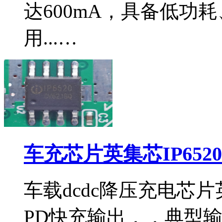
达600mA，具备低功
用...…
车充芯片英集芯IP652
车载dcdc降压充电芯片英
PD快充输出，，典型输出电