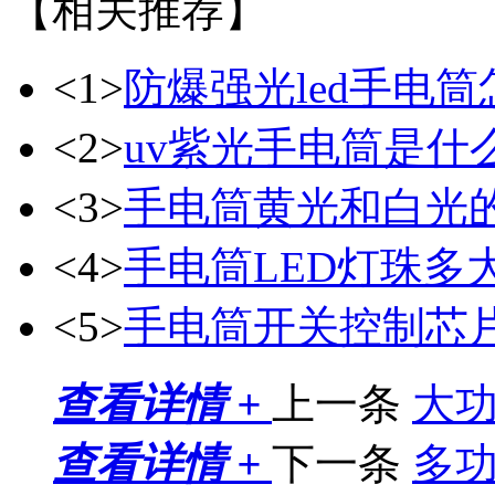
【相关推荐】
<1>
防爆强光led手电
<2>
uv紫光手电筒是什
<3>
手电筒黄光和白光
<4>
手电筒LED灯珠多
<5>
手电筒开关控制芯片8
查看详情 +
上一条
大功
查看详情 +
下一条
多