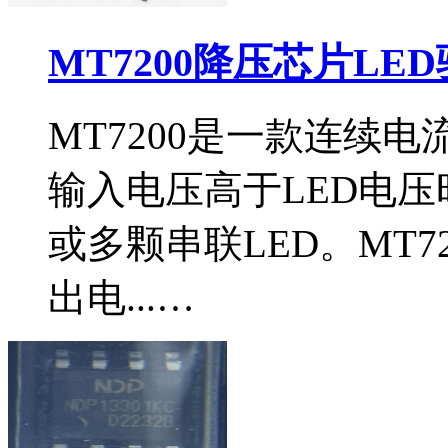
MT7200降压芯片LE
MT7200是一款连续
输入电压高于LED电
或多颗串联LED。MT7
出电...…