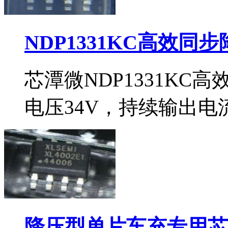
NDP1331KC高效同
芯潭微NDP1331KC
电压34V，持续输出电流
降压型单片车充专用芯片