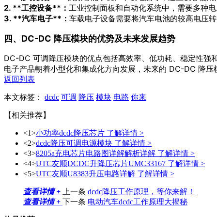
2. **工控设备**：
工业控制面板和自动化系统中，需要多种电
3. **汽车电子**：
车载电子设备需要将汽车电池的较高电压转
四、DC-DC 降压模块的优势及未来发展趋势
DC-DC 可调降压模块的优点包括高效率、低功耗、稳定性
电子产品朝着小型化和集成化方向发展，未来的 DC-DC 
返回列表
本文标签：
dcdc
可调
降压
模块
电路
你来
【相关推荐】
<1>
小功率dcdc降压芯片
了解详情 >
<2>
dcdc降压可调电源模块
了解详情 >
<3>
8205a充电芯片电路图详解解析详解
了解详情 >
<4>
UTC友顺DCDC升降压芯片UMC33167
了解详情 >
<5>
UTC友顺U8383升压电路详解
了解详情 >
查看详情 +
上一条
dcdc降压工作原理，等你来解！
查看详情 +
下一条
电动汽车dcdc工作原理大揭秘