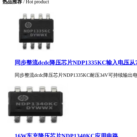
热品推荐
/ Hot product
同步整流dcdc降压芯片NDP1335KC输入电压从7
同步整流dcdc降压芯片NDP1335KC耐压34V可持续输出
16W车充降压芯片NDP1340KC应用电路