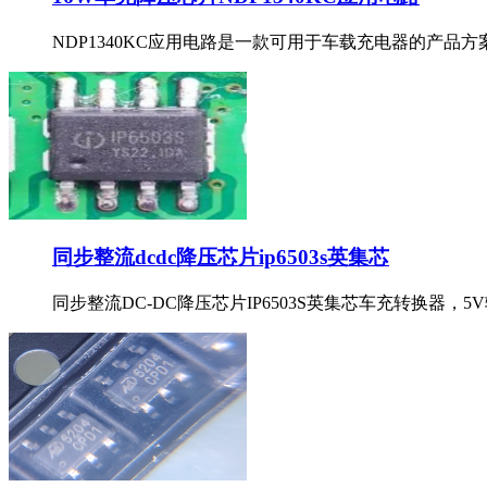
NDP1340KC应用电路是一款可用于车载充电器的产品方案
同步整流dcdc降压芯片ip6503s英集芯
同步整流DC-DC降压芯片IP6503S英集芯车充转换器，5V输出