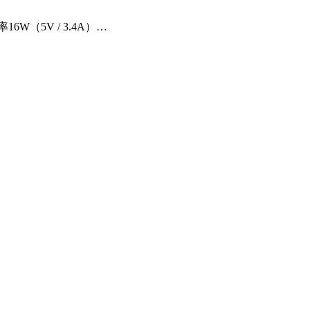
（5V / 3.4A）…