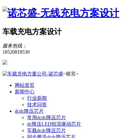
车载充电方案设计
服务热线：
18520818530
~留言~
网站首页
新闻中心
行业新闻
技术问答
dcdc降压芯片
常用dcdc降压芯片
dc降压LED恒流驱动芯片
车载dcdc降压芯片
同步整流dcdc降压芯片