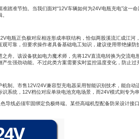
准踏准节拍。当我们面对“12V车辆如何为24V电瓶充电”这一
辑。
2V电瓶正负极对应相连形成串联结构，恰似两股溪流汇成江河，
直观可靠，但要求操作者具备基础电工知识，建议使用带绝缘防
之舟。该设备犹如电力魔术师，先将12V直流电转换为交流电形
侧产生强劲动能。不过此类方案需要实时监控温度变化，防止过
机制。市售12V/24V兼容型充电器采用智能识别技术，能自
识系统，12V档位对应单块电池充电场景，而24V模式则专为
，黑色导线必须牢固绑定负极终端。某些高端机型配备防呆设计接