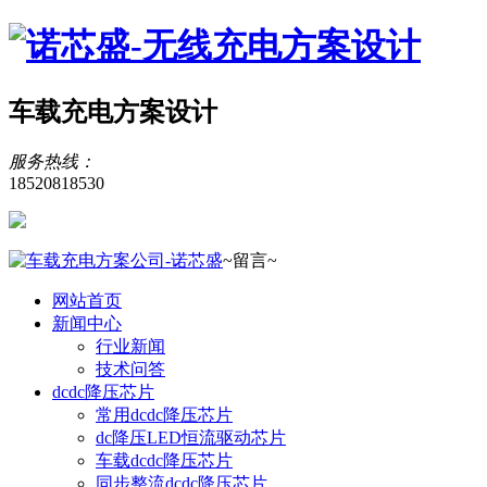
车载充电方案设计
服务热线：
18520818530
~留言~
网站首页
新闻中心
行业新闻
技术问答
dcdc降压芯片
常用dcdc降压芯片
dc降压LED恒流驱动芯片
车载dcdc降压芯片
同步整流dcdc降压芯片