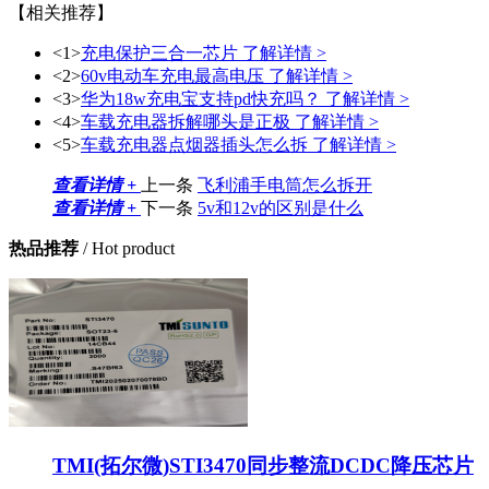
【相关推荐】
<1>
充电保护三合一芯片
了解详情 >
<2>
60v电动车充电最高电压
了解详情 >
<3>
华为18w充电宝支持pd快充吗？
了解详情 >
<4>
车载充电器拆解哪头是正极
了解详情 >
<5>
车载充电器点烟器插头怎么拆
了解详情 >
查看详情 +
上一条
飞利浦手电筒怎么拆开
查看详情 +
下一条
5v和12v的区别是什么
热品推荐
/ Hot product
TMI(拓尔微)STI3470同步整流DCDC降压芯片