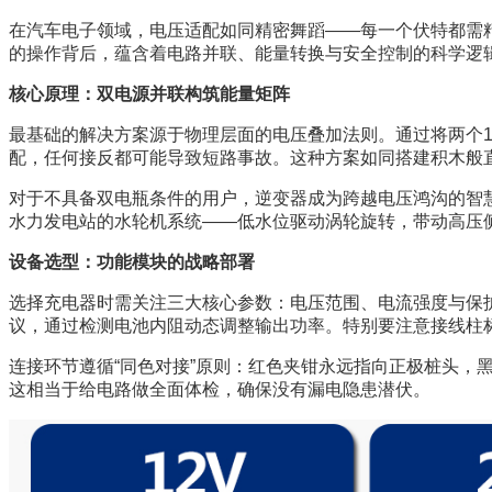
在汽车电子领域，电压适配如同精密舞蹈——每一个伏特都需精
的操作背后，蕴含着电路并联、能量转换与安全控制的科学逻
核心原理：双电源并联构筑能量矩阵
最基础的解决方案源于物理层面的电压叠加法则。通过将两个1
配，任何接反都可能导致短路事故。这种方案如同搭建积木般
对于不具备双电瓶条件的用户，逆变器成为跨越电压鸿沟的智慧
水力发电站的水轮机系统——低水位驱动涡轮旋转，带动高压
设备选型：功能模块的战略部署
选择充电器时需关注三大核心参数：电压范围、电流强度与保护
议，通过检测电池内阻动态调整输出功率。特别要注意接线柱标
连接环节遵循“同色对接”原则：红色夹钳永远指向正极桩头
这相当于给电路做全面体检，确保没有漏电隐患潜伏。