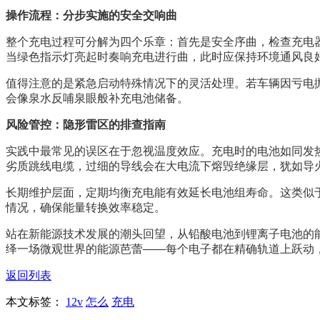
操作流程：分步实施的安全交响曲
整个充电过程可分解为四个乐章：首先是安全序曲，检查充电
当绿色指示灯亮起时奏响充电进行曲，此时应保持环境通风良
值得注意的是紧急启动特殊情况下的灵活处理。若车辆因亏电
会像泉水反哺泉眼般补充电池储备。
风险管控：隐形雷区的排查指南
实践中最常见的误区在于忽视温度效应。充电时的电池如同发
劣质跳线电缆，过细的导线会在大电流下熔毁绝缘层，犹如导
长期维护层面，定期均衡充电能有效延长电池组寿命。这类似
情况，确保能量转换效率稳定。
站在新能源技术发展的潮头回望，从铅酸电池到锂离子电池的能
绎一场微观世界的能源芭蕾——每个电子都在精确轨道上跃动
返回列表
本文标签：
12v
怎么
充电