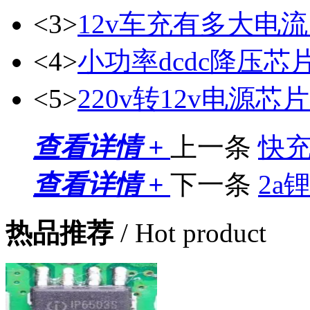
<3>
12v车充有多大电流
<4>
小功率dcdc降压芯
<5>
220v转12v电源芯片
查看详情 +
上一条
快
查看详情 +
下一条
2a
热品推荐
/ Hot product