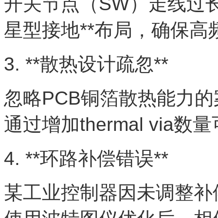
开关节点（SW）走线过长
星型接地**布局，确保
3. **散热设计疏忽**
忽略PCB铜箔散热能力的
通过增加thermal via
4. **环路补偿错误**
某工业控制器因未调整补