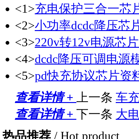
<1>
充电保护三合一芯
<2>
小功率dcdc降压芯
<3>
220v转12v电源芯片
<4>
dcdc降压可调电源
<5>
pd快充协议芯片资
查看详情 +
上一条
车
查看详情 +
下一条
大电
热品推荐
/ Hot product