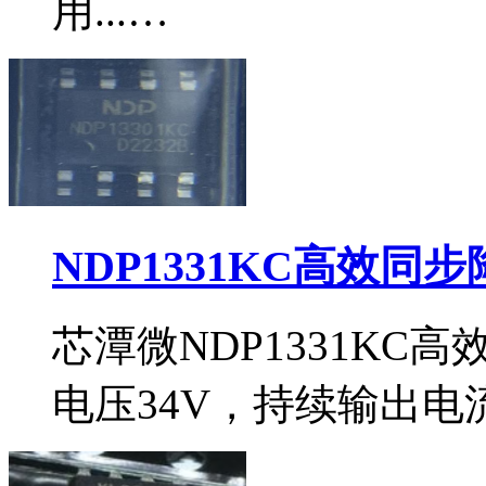
用...…
NDP1331KC高效同
芯潭微NDP1331KC
电压34V，持续输出电流