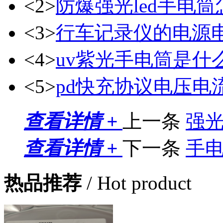
<2>
防爆强光led手电
<3>
行车记录仪的电源
<4>
uv紫光手电筒是什
<5>
pd快充协议电压电
查看详情 +
上一条
强
查看详情 +
下一条
手
热品推荐
/ Hot product