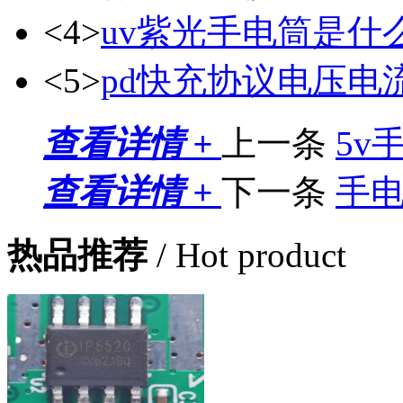
<4>
uv紫光手电筒是什
<5>
pd快充协议电压电
查看详情 +
上一条
5v
查看详情 +
下一条
手
热品推荐
/ Hot product