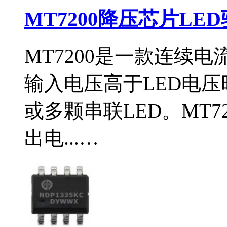
MT7200降压芯片LE
MT7200是一款连续
输入电压高于LED电
或多颗串联LED。MT7
出电...…