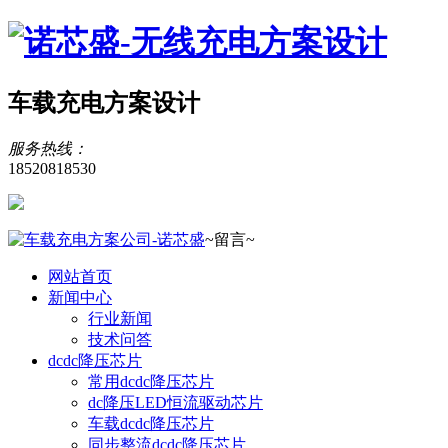
车载充电方案设计
服务热线：
18520818530
~留言~
网站首页
新闻中心
行业新闻
技术问答
dcdc降压芯片
常用dcdc降压芯片
dc降压LED恒流驱动芯片
车载dcdc降压芯片
同步整流dcdc降压芯片