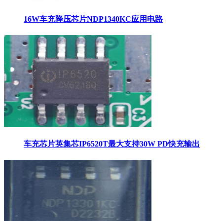
16W车充降压芯片NDP1340KC应用电路
车充芯片英集芯IP6520T最大支持30W PD快充输出